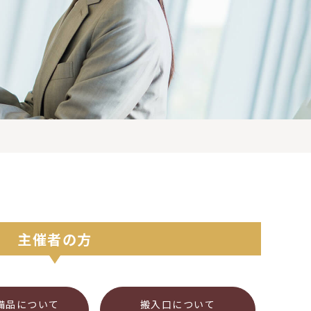
主催者の方
備品について
搬入口について