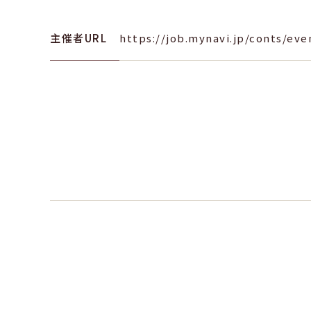
主催者URL
https://job.mynavi.jp/conts/eve